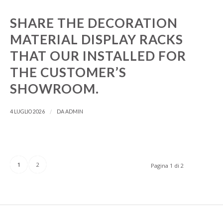
Kannada
SHARE THE DECORATION
Kabyle
MATERIAL DISPLAY RACKS
Javanese
THAT OUR INSTALLED FOR
Japanese
THE CUSTOMER’S
Indonesian
SHOWROOM.
Igbo
Icelandic
/
4 LUGLIO 2026
DA
ADMIN
Irish
Hindi
Hungarian
1
2
Pagina 1 di 2
Haitian Creole
Gujarati
Greek
Georgian