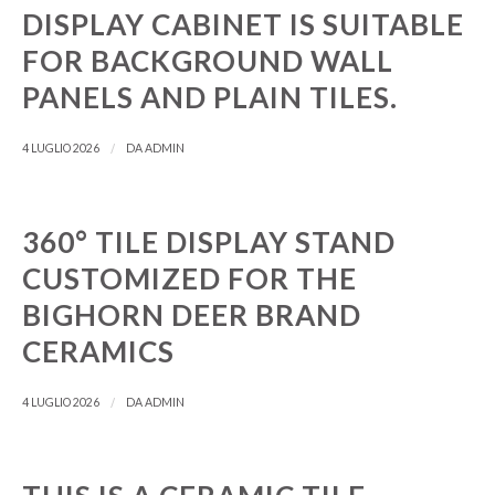
Sanskrit
DISPLAY CABINET IS SUITABLE
Sakha
FOR BACKGROUND WALL
Russian
PANELS AND PLAIN TILES.
Romanian
/
4 LUGLIO 2026
DA
ADMIN
Rohingya
Quechua
Portuguese
360° TILE DISPLAY STAND
Polish
CUSTOMIZED FOR THE
Pangasinan
BIGHORN DEER BRAND
Occitan
CERAMICS
Norwegian
/
4 LUGLIO 2026
DA
ADMIN
Nepali
Moroccan Arabic
Mongolian