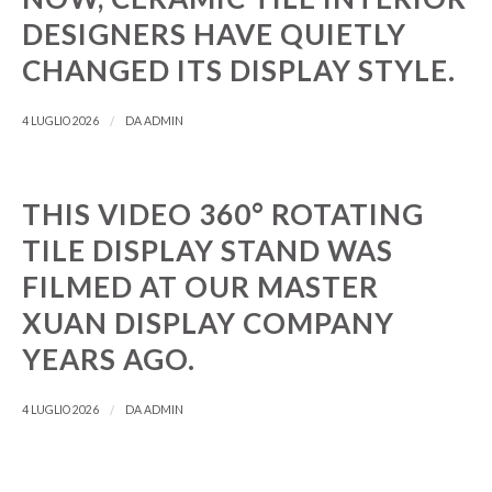
Yoruba
DESIGNERS HAVE QUIETLY
Xhosa
CHANGED ITS DISPLAY STYLE.
Wolof
/
4 LUGLIO 2026
DA
ADMIN
Welsh
Vietnamese
Uzbek
THIS VIDEO 360° ROTATING
Urdu
TILE DISPLAY STAND WAS
Upper Sorbian
FILMED AT OUR MASTER
Ukrainian
XUAN DISPLAY COMPANY
Uighur
YEARS AGO.
Turkmen
/
4 LUGLIO 2026
DA
ADMIN
Turkish
Tswana
Tsonga