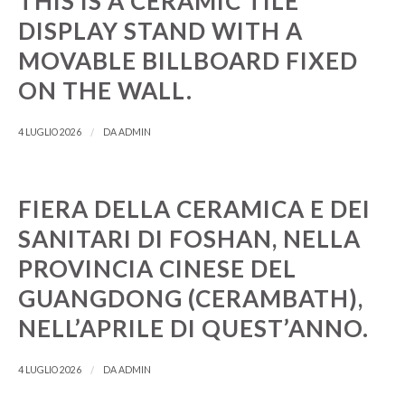
THIS IS A CERAMIC TILE
Maltese
DISPLAY STAND WITH A
Maori
MOVABLE BILLBOARD FIXED
Maithili
ON THE WALL.
Luxembourgish
/
4 LUGLIO 2026
DA
ADMIN
Lower Sorbian
Lombard
Lithuanian
FIERA DELLA CERAMICA E DEI
Lingala
SANITARI DI FOSHAN, NELLA
Lao
PROVINCIA CINESE DEL
Latin
GUANGDONG (CERAMBATH),
Konkani
NELL’APRILE DI QUEST’ANNO.
Kazakh
/
4 LUGLIO 2026
DA
ADMIN
Kapampangan