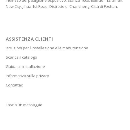
Indirizzo del padiglione espositivo: Stanza 1003, Edificio T15, Smart
Catalan
New City, Jihua 1st Road, Distretto di Chancheng, Città di Foshan.
Cantonese
Bulgarian
Breton
Bosnian
ASSISTENZA CLIENTI
Istruzioni per l'installazione e la manutenzione
Bhojpuri
Scarica il catalogo
Bengali
Guida all'installazione
Belarusian
Informativa sulla privacy
Basque
Contattaci
Bashkir
Azerbaijani
Lascia un messaggio
Aymara
Assamese
Armenian