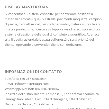
Galician
DISPLAY MASTERXUAN
Friulian
Si concentra sui sistemi espositivi per showroom destinati a
materiali decorativi quali piastrelle, pavimenti, moquette, campioni
Frisian
di pietra, pannelli murali, pannelli per mobili, materassi, porte ecc.
Finnish
Integra produzione, ricerca e sviluppo e vendite, e dispone di un
sistema di gestione della qualità completo e scientifico. Aderisce
Estonian
alla filosofia aziendale basata sull’onestà e sulla priorità del
cliente, operando e servendo i clienti con dedizione.
Esperanto
Dzongkha
Dutch
Dari
INFORMAZIONI DI CONTATTO
Danish
Telefono: +86-757-82569559
E-mail: info@masterxuan.com
Czech
WhatsApp/WeChat: +86-18022881667
Croatian
Indirizzo dello stabilimento: Edificio n. 3, Cooperativa economica
Huangnitian Lubian, Comunità di Xiangang, Città di Shishan,
Chinese (Taiwan)
Distretto di Nanhai, Città di Foshan.