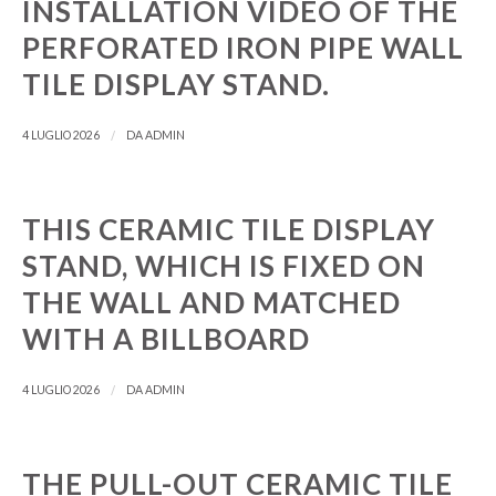
INSTALLATION VIDEO OF THE
Tibetan
PERFORATED IRON PIPE WALL
Thai
TILE DISPLAY STAND.
Telugu
/
4 LUGLIO 2026
DA
ADMIN
Tatar
Tamil
Tajik
THIS CERAMIC TILE DISPLAY
Tahitian
STAND, WHICH IS FIXED ON
Tagalog
THE WALL AND MATCHED
Swedish
WITH A BILLBOARD
Spanish
/
4 LUGLIO 2026
DA
ADMIN
South Azerbaijani
Slovak
Saraiki
THE PULL-OUT CERAMIC TILE