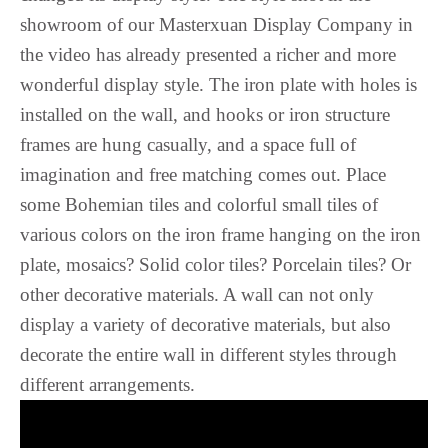
Luxembourgish
showroom of our Masterxuan Display Company in
Lower Sorbian
the video has already presented a richer and more
Lombard
wonderful display style. The iron plate with holes is
Lithuanian
installed on the wall, and hooks or iron structure
Lingala
frames are hung casually, and a space full of
Lao
imagination and free matching comes out. Place
Latin
some Bohemian tiles and colorful small tiles of
Konkani
various colors on the iron frame hanging on the iron
plate, mosaics? Solid color tiles? Porcelain tiles? Or
Kazakh
other decorative materials. A wall can not only
Kapampangan
display a variety of decorative materials, but also
Kannada
decorate the entire wall in different styles through
Kabyle
different arrangements.
Javanese
Japanese