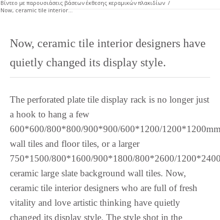
Βίντεο με παρουσιάσεις βάσεων έκθεσης κεραμικών πλακιδίων
/
Rohingya
Now, ceramic tile interior...
Quechua
Now, ceramic tile interior designers have
Portuguese
Polish
quietly changed its display style.
Pangasinan
Occitan
The perforated plate tile display rack is no longer just
Norwegian
a hook to hang a few
Nepali
600*600/800*800/900*900/600*1200/1200*1200m
Moroccan Arabic
wall tiles and floor tiles, or a larger
Mongolian
750*1500/800*1600/900*1800/800*2600/1200*240
Maltese
ceramic large slate background wall tiles. Now,
ceramic tile interior designers who are full of fresh
Maori
vitality and love artistic thinking have quietly
Maithili
changed its display style. The style shot in the