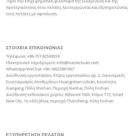
Τηρεί την επιχειρηματική φιλοσοφία της ειλικρίνειας και της
προτεραιότητας στον πελάτη, λειτουργώντας και εξυπηρετώντας
Estonian
τους πελάτες με αφοσίωση.
Esperanto
Dzongkha
Dutch
ΣΤΟΙΧΕΊΑ ΕΠΙΚΟΙΝΩΝΊΑΣ
Dari
Τηλέφωνο: +86-757-82569559
Danish
Ηλεκτρονικό ταχυδρομείο: info@masterxuan.com
WhatsApp/WeChat: +86-18022881667
Czech
Διεύθυνση εργοστασίου: Κτίριο εργοστασίου αρ. 3, Οικονομικός
Croatian
Συνεταιρισμός Αποθεμάτων Huangnitian Lubian, Κοινότητα
Xiangang, Πόλη Shishan, Περιοχή Nanhai, Πόλη Foshan.
Chinese (Taiwan)
Διεύθυνση εκθεσιακού χώρου: Αίθουσα 1003, Κτίριο T15, Smart
Catalan
New City, 1η οδός Jihua, περιοχή Chancheng, πόλη Foshan.
Cantonese
Bulgarian
Breton
ΕΞΥΠΗΡΈΤΗΣΗ ΠΕΛΑΤΏΝ