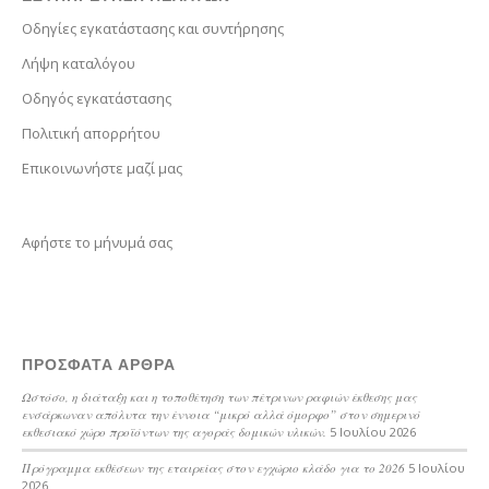
Bosnian
Οδηγίες εγκατάστασης και συντήρησης
Bhojpuri
Λήψη καταλόγου
Bengali
Οδηγός εγκατάστασης
Belarusian
Πολιτική απορρήτου
Basque
Επικοινωνήστε μαζί μας
Bashkir
Azerbaijani
Αφήστε το μήνυμά σας
Aymara
Assamese
Armenian
ΠΡΌΣΦΑΤΑ ΆΡΘΡΑ
Aragonese
Ωστόσο, η διάταξη και η τοποθέτηση των πέτρινων ραφιών έκθεσης μας
Arabic
ενσάρκωναν απόλυτα την έννοια “μικρό αλλά όμορφο” στον σημερινό
εκθεσιακό χώρο προϊόντων της αγοράς δομικών υλικών.
5 Ιουλίου 2026
Amharic
Πρόγραμμα εκθέσεων της εταιρείας στον εγχώριο κλάδο για το 2026
5 Ιουλίου
Albanian
2026